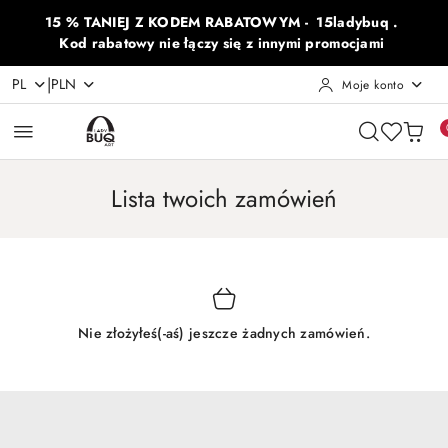
Przejdź do treści głównej
Przejdź do wyszukiwarki
Przejdź do moje konto
Przejdź do menu głównego
Przejdź do stopki
15 % TANIEJ Z KODEM RABATOWYM - 15ladybuq .
Kod rabatowy nie łączy się z innymi promocjami
|
PL
PLN
Moje konto
Lista twoich zamówień
Nie złożyłeś(-aś) jeszcze żadnych zamówień.