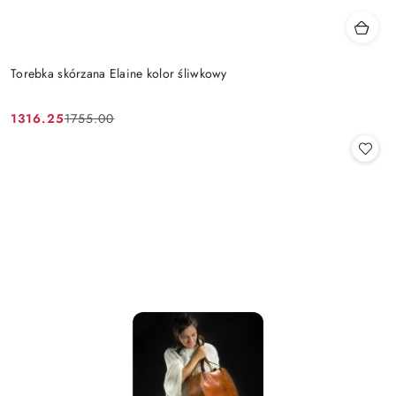
Torebka skórzana Elaine kolor śliwkowy
1316.25
1755.00
Cena
Cena
promocyjna:
przed
promocją: