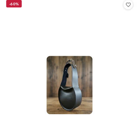
statusie:
-60%