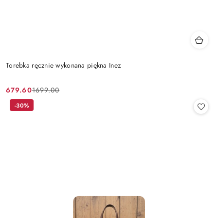
Torebka ręcznie wykonana piękna Inez
679.60
1699.00
Cena
Cena
promocyjna:
przed
-30%
promocją: