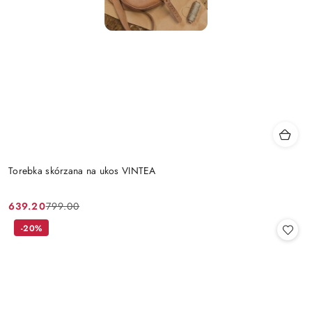
Torebka skórzana na ukos VINTEA
639.20
799.00
Cena
Cena
promocyjna:
przed
-20%
promocją: