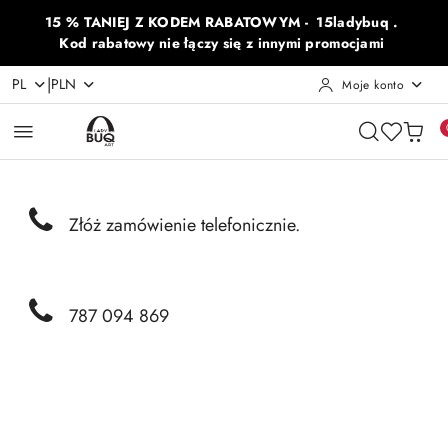
Przejdź do treści głównej
Przejdź do wyszukiwarki
Przejdź do moje konto
Przejdź do menu głównego
Przejdź do opisu produktu
Przejdź do stopki
15 % TANIEJ Z KODEM RABATOWYM - 15ladybuq .
Kod rabatowy nie łączy się z innymi promocjami
|
PL
PLN
Moje konto
Złóż zamówienie telefonicznie.
787 094 869