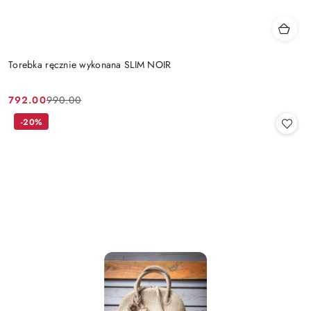
Torebka ręcznie wykonana SLIM NOIR
792.00
990.00
Cena
Cena
promocyjna:
przed
-20%
promocją: