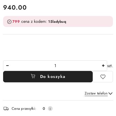
cena:
940.00
cena z kodem:
799
15ladybuq
Ilość
szt.
Do koszyka
Zostaw telefon
Dostępność
Cena przesyłki:
0
i