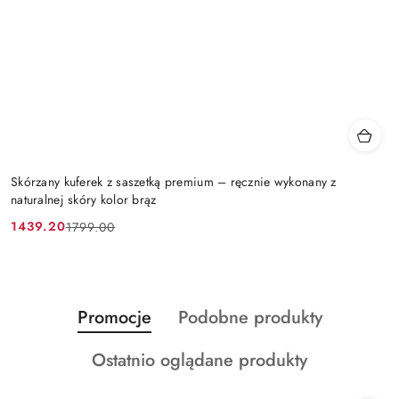
Skórzany kuferek z saszetką premium – ręcznie wykonany z
naturalnej skóry kolor brąz
1439.20
1799.00
Cena
Cena
promocyjna:
przed
promocją:
Produkty
Produkty
Promocje
Podobne produkty
Pomiń karuzelę produktów
o
o
Produkty
Ostatnio oglądane produkty
statusie:
statusie:
o