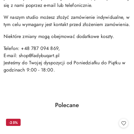
się z nami poprzez e-mail lub telefonicznie.
W naszym studio możesz złożyć zamówienie indywidualne, w
tym celu wymagany jest kontakt przed złożeniem zamówienia.
Niektóre zmiany mogą obejmować dodatkowe koszty.
Telefon: +48 787 094 869,
E-mail: shop@ladybuqart.pl
Jesteśmy do Twojej dyspozycji od Poniedziałku do Piątku w
godzinach 9:00 - 18:00.
Produkty
Polecane
Pomiń karuzelę produktów
o
statusie:
-25%