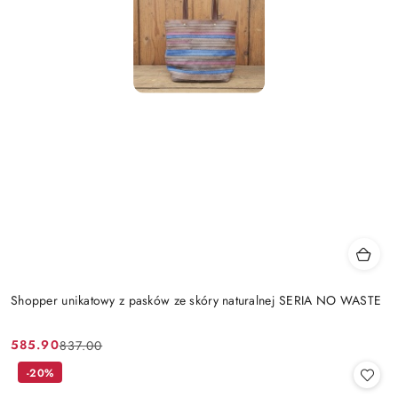
Shopper unikatowy z pasków ze skóry naturalnej SERIA NO WASTE
585.90
837.00
Cena
Cena
promocyjna:
przed
-20%
promocją: