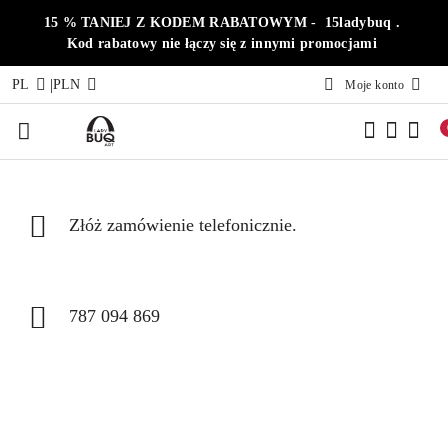
Przejdź do treści głównej
Przejdź do wyszukiwarki
Przejdź do moje konto
Przejdź do menu głównego
Przejdź do opisu produktu
Przejdź do stopki
15 % TANIEJ Z KODEM RABATOWYM - 15ladybuq .
Kod rabatowy nie łączy się z innymi promocjami
|
PL
PLN
Moje konto
Złóż zamówienie telefonicznie.
787 094 869