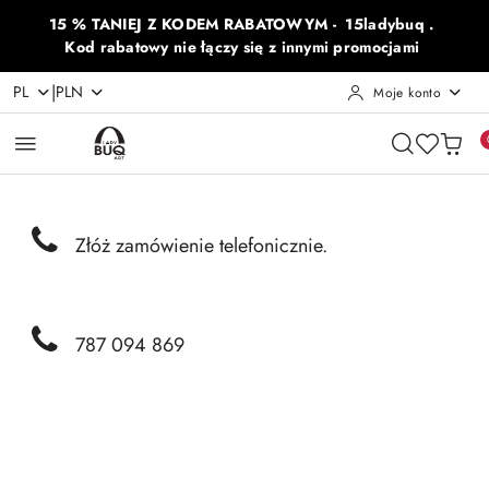
Przejdź do treści głównej
Przejdź do wyszukiwarki
Przejdź do moje konto
Przejdź do menu głównego
Przejdź do opisu produktu
Przejdź do stopki
15 % TANIEJ Z KODEM RABATOWYM - 15ladybuq .
Kod rabatowy nie łączy się z innymi promocjami
|
PL
PLN
Moje konto
Złóż zamówienie telefonicznie.
787 094 869