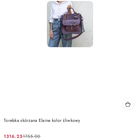
Torebka skórzana Elaine kolor śliwkowy
1316.25
1755.00
Cena
Cena