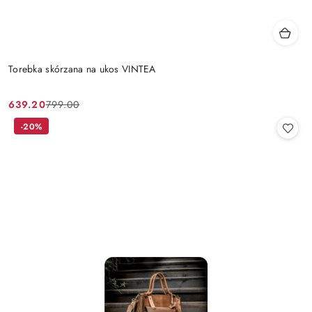
Torebka skórzana na ukos VINTEA
639.20
799.00
Cena
Cena
promocyjna:
przed
-20%
promocją: