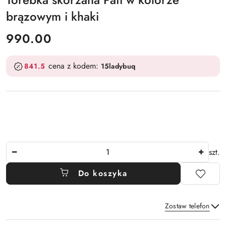
brązowym i khaki
cena:
990.00
cena z kodem:
841.5
15ladybuq
Ilość
szt.
Do koszyka
Zostaw telefon