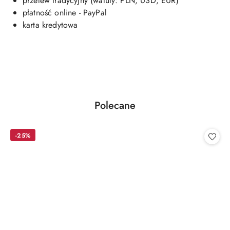
przelew tradycyjny (waluty: PLN, USD, EUR)
płatność online - PayPal
karta kredytowa
Produkty
Polecane
Pomiń karuzelę produktów
o
statusie:
-25%