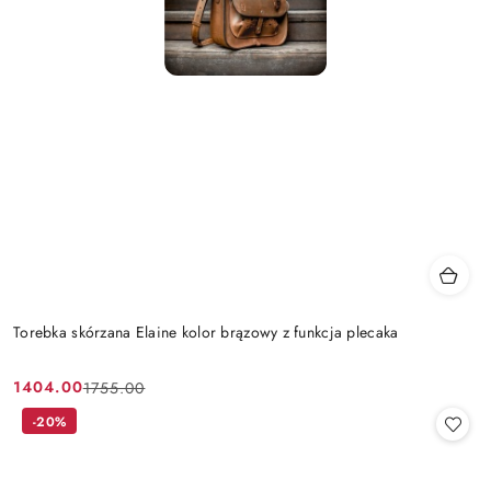
Torebka skórzana Elaine kolor brązowy z funkcja plecaka
1404.00
1755.00
Cena
Cena
promocyjna:
przed
-20%
promocją: