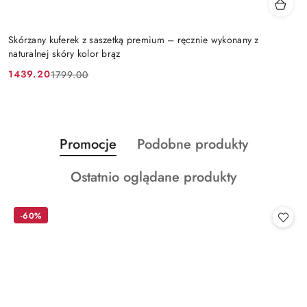
Skórzany kuferek z saszetką premium – ręcznie wykonany z
naturalnej skóry kolor brąz
1439.20
1799.00
Cena
Cena
promocyjna:
przed
promocją:
Produkty
Produkty
Promocje
Podobne produkty
Pomiń karuzelę produktów
o
o
Produkty
Ostatnio oglądane produkty
statusie:
statusie:
o
statusie:
-60%