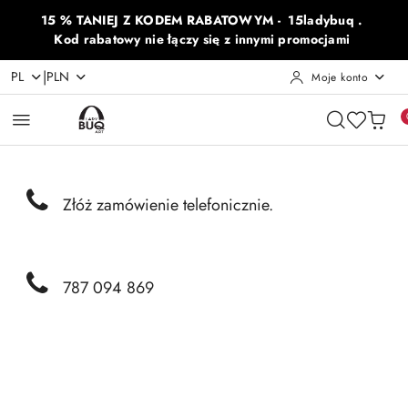
Przejdź do treści głównej
Przejdź do wyszukiwarki
Przejdź do moje konto
Przejdź do menu głównego
Przejdź do opisu produktu
Przejdź do stopki
15 % TANIEJ Z KODEM RABATOWYM - 15ladybuq .
Kod rabatowy nie łączy się z innymi promocjami
|
PL
PLN
Moje konto
Złóż zamówienie telefonicznie.
787 094 869