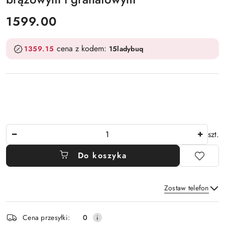
cena:
1599.00
cena z kodem:
1359.15
15ladybuq
Ilość
szt.
Do koszyka
Zostaw telefon
Dostępność
Cena przesyłki:
0
i