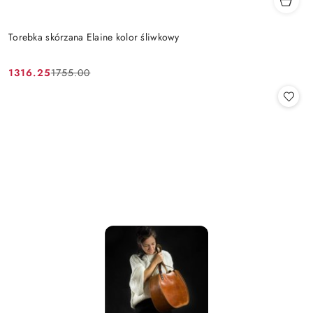
Torebka skórzana Elaine kolor śliwkowy
1316.25
1755.00
Cena
Cena
promocyjna:
przed
promocją: