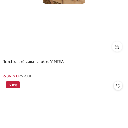
Torebka skórzana na ukos VINTEA
639.20
799.00
Cena
Cena
promocyjna:
przed
-20%
promocją: