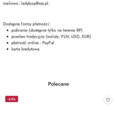
mailowo: ladybuq@wp.pl.
Dostępne formy płatności:
pobranie (dostępne tylko na terenie RP)
przelew tradycyjny (waluty: PLN, USD, EUR)
płatność online - PayPal
karta kredytowa
Produkty
Polecane
Pomiń karuzelę produktów
o
statusie:
-25%