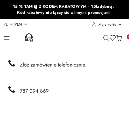
Przejdź do treści głównej
Przejdź do wyszukiwarki
Przejdź do moje konto
Przejdź do menu głównego
Przejdź do opisu produktu
Przejdź do stopki
15 % TANIEJ Z KODEM RABATOWYM - 15ladybuq .
Kod rabatowy nie łączy się z innymi promocjami
|
PL
PLN
Moje konto
Złóż zamówienie telefonicznie.
787 094 869