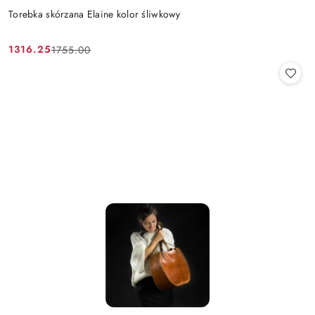
Torebka skórzana Elaine kolor śliwkowy
1316.25
1755.00
Cena
Cena
promocyjna:
przed
promocją: