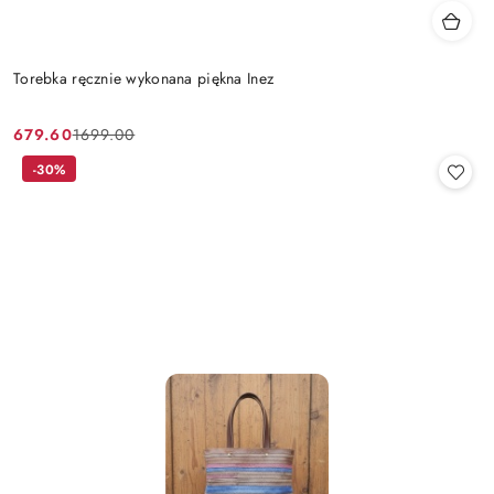
Torebka ręcznie wykonana piękna Inez
679.60
1699.00
Cena
Cena
promocyjna:
przed
-30%
promocją: