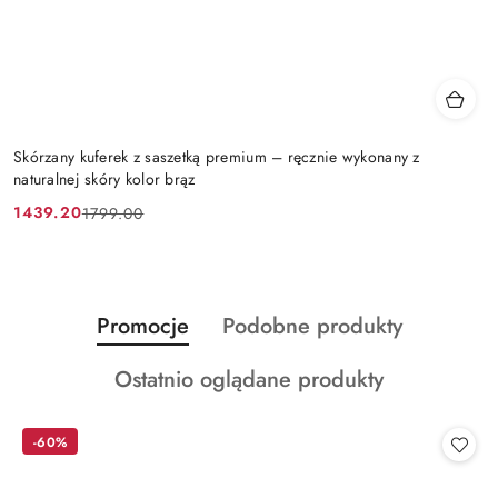
Skórzany kuferek z saszetką premium – ręcznie wykonany z
naturalnej skóry kolor brąz
1439.20
1799.00
Cena
Cena
promocyjna:
przed
promocją:
Produkty
Produkty
Promocje
Podobne produkty
Pomiń karuzelę produktów
o
o
Produkty
Ostatnio oglądane produkty
statusie:
statusie:
o
statusie:
-60%