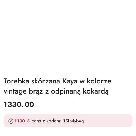
Torebka skórzana Kaya w kolorze
vintage brąz z odpinaną kokardą
cena:
1330.00
cena z kodem:
1130.5
15ladybuq