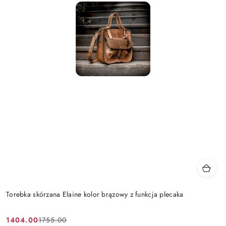
Torebka skórzana Elaine kolor brązowy z funkcja plecaka
1404.00
1755.00
Cena
Cena