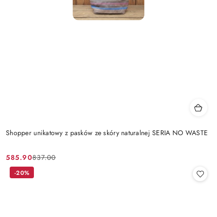
Shopper unikatowy z pasków ze skóry naturalnej SERIA NO WASTE
585.90
837.00
Cena
Cena
promocyjna:
przed
-20%
promocją: