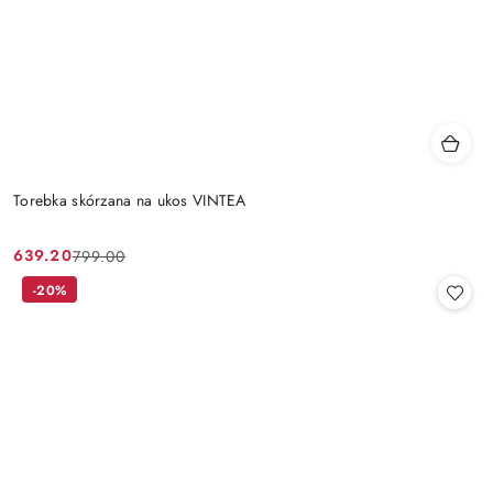
Torebka skórzana na ukos VINTEA
639.20
799.00
Cena
Cena
promocyjna:
przed
-20%
promocją: