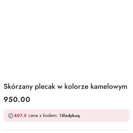
Skórzany plecak w kolorze kamelowym
cena:
950.00
cena z kodem:
807.5
15ladybuq