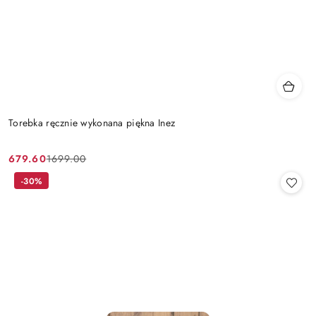
Torebka ręcznie wykonana piękna Inez
679.60
1699.00
Cena
Cena
promocyjna:
przed
-30%
promocją: