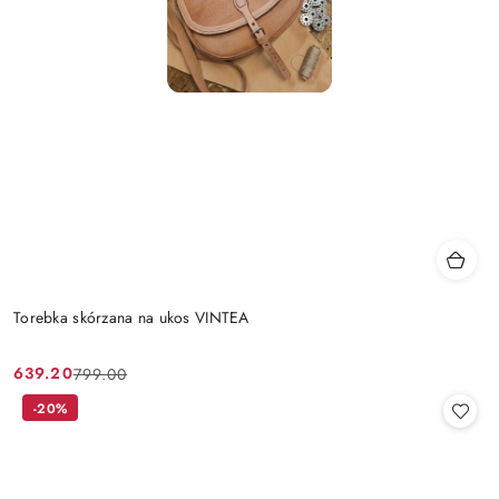
Torebka skórzana na ukos VINTEA
639.20
799.00
Cena
Cena
promocyjna:
przed
-20%
promocją: