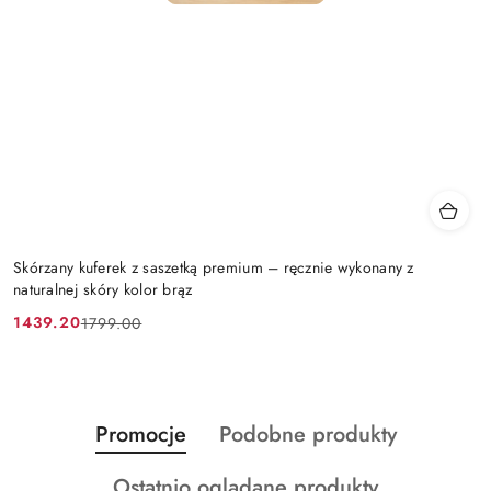
Skórzany kuferek z saszetką premium – ręcznie wykonany z
naturalnej skóry kolor brąz
1439.20
1799.00
Cena
Cena
promocyjna:
przed
promocją:
Produkty
Produkty
Promocje
Podobne produkty
Pomiń karuzelę produktów
o
o
Produkty
Ostatnio oglądane produkty
statusie:
statusie: