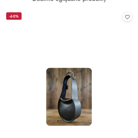
o
statusie:
-60%