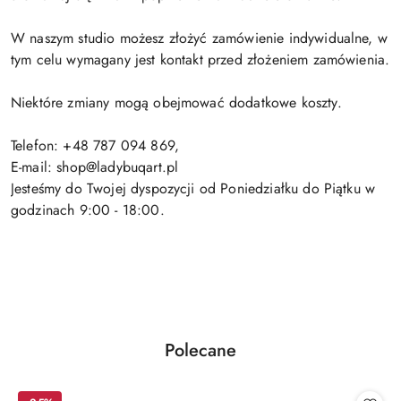
W naszym studio możesz złożyć zamówienie indywidualne, w
tym celu wymagany jest kontakt przed złożeniem zamówienia.
Niektóre zmiany mogą obejmować dodatkowe koszty.
Telefon: +48 787 094 869,
E-mail: shop@ladybuqart.pl
Jesteśmy do Twojej dyspozycji od Poniedziałku do Piątku w
godzinach 9:00 - 18:00.
Produkty
Polecane
Pomiń karuzelę produktów
o
statusie: