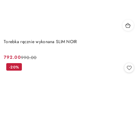
Torebka ręcznie wykonana SLIM NOIR
792.00
990.00
Cena
Cena
promocyjna:
przed
-20%
promocją: