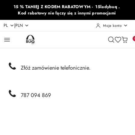
Przejdź do treści głównej
Przejdź do wyszukiwarki
Przejdź do moje konto
Przejdź do menu głównego
Przejdź do opisu produktu
Przejdź do stopki
15 % TANIEJ Z KODEM RABATOWYM - 15ladybuq .
Kod rabatowy nie łączy się z innymi promocjami
|
PL
PLN
Moje konto
Złóż zamówienie telefonicznie.
787 094 869