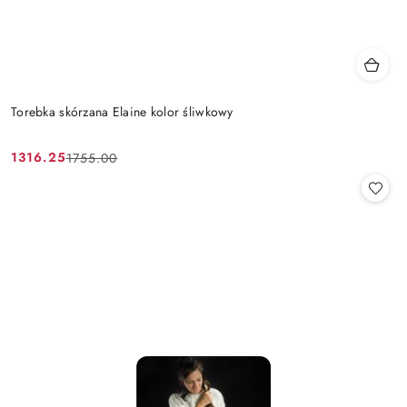
Torebka skórzana Elaine kolor śliwkowy
1316.25
1755.00
Cena
Cena
promocyjna:
przed
promocją: