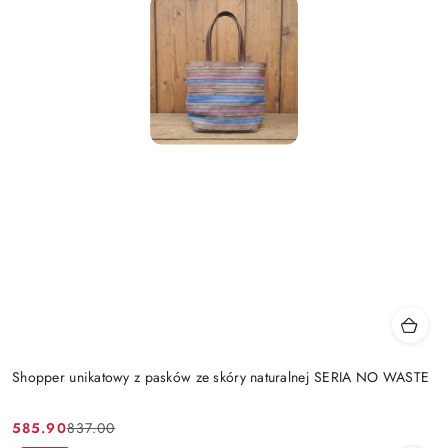
Shopper unikatowy z pasków ze skóry naturalnej SERIA NO WASTE
585.90
837.00
Cena
Cena