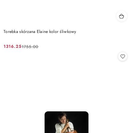
Torebka skórzana Elaine kolor śliwkowy
1316.25
1755.00
Cena
Cena
promocyjna:
przed
promocją: