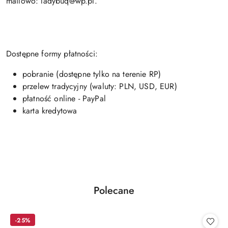
mailowo: ladybuq@wp.pl.
Dostępne formy płatności:
pobranie (dostępne tylko na terenie RP)
przelew tradycyjny (waluty: PLN, USD, EUR)
płatność online - PayPal
karta kredytowa
Produkty
Polecane
Pomiń karuzelę produktów
o
statusie:
-25%