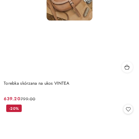
Torebka skórzana na ukos VINTEA
639.20
799.00
Cena
Cena
promocyjna:
przed
-20%
promocją: