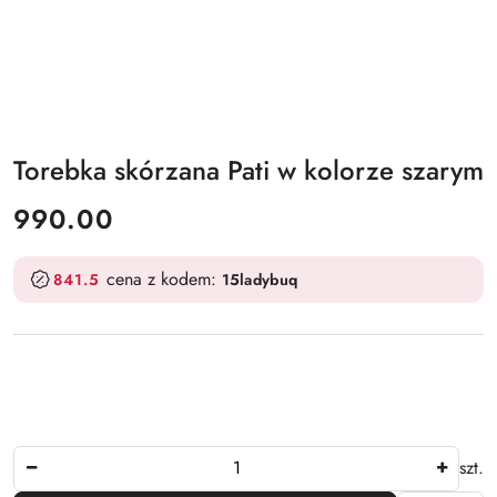
Torebka skórzana Pati w kolorze szarym
cena:
990.00
cena z kodem:
841.5
15ladybuq
Ilość
szt.