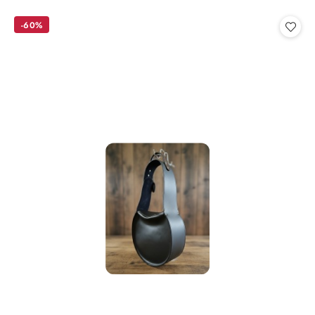
o
statusie:
-60%