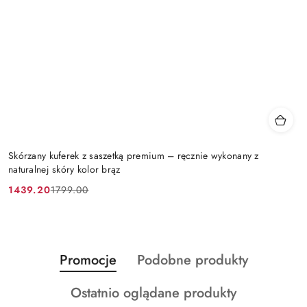
Skórzany kuferek z saszetką premium – ręcznie wykonany z
naturalnej skóry kolor brąz
1439.20
1799.00
Cena
Cena
promocyjna:
przed
promocją:
Produkty
Produkty
Promocje
Podobne produkty
Pomiń karuzelę produktów
o
o
Produkty
Ostatnio oglądane produkty
statusie:
statusie: