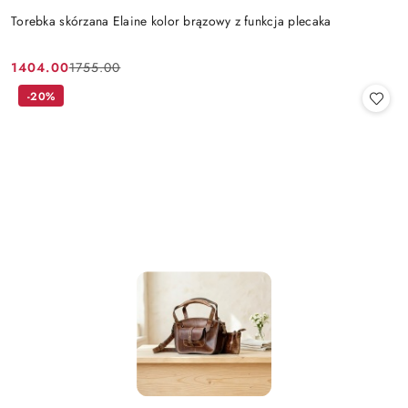
Torebka skórzana Elaine kolor brązowy z funkcja plecaka
1404.00
1755.00
Cena
Cena
promocyjna:
przed
-20%
promocją: