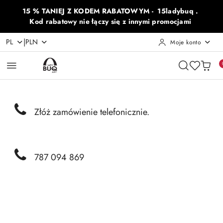
Przejdź do treści głównej
Przejdź do wyszukiwarki
Przejdź do moje konto
Przejdź do menu głównego
Przejdź do opisu produktu
Przejdź do stopki
15 % TANIEJ Z KODEM RABATOWYM - 15ladybuq .
Kod rabatowy nie łączy się z innymi promocjami
|
PL
PLN
Moje konto
Złóż zamówienie telefonicznie.
787 094 869