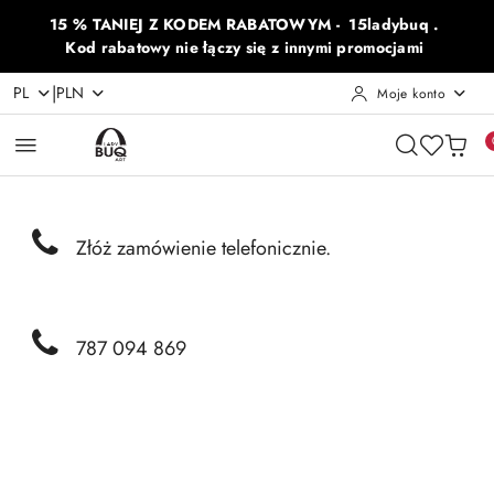
Przejdź do treści głównej
Przejdź do wyszukiwarki
Przejdź do moje konto
Przejdź do menu głównego
Przejdź do opisu produktu
Przejdź do stopki
15 % TANIEJ Z KODEM RABATOWYM - 15ladybuq .
Kod rabatowy nie łączy się z innymi promocjami
|
PL
PLN
Moje konto
Złóż zamówienie telefonicznie.
787 094 869