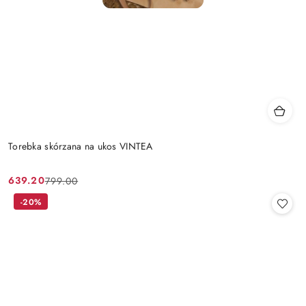
Torebka skórzana na ukos VINTEA
639.20
799.00
Cena
Cena
promocyjna:
przed
-20%
promocją: