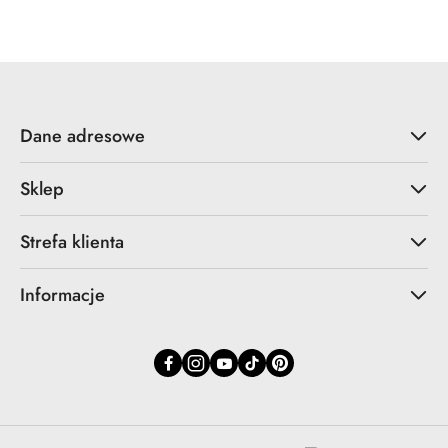
promocyjna:
przed
promocją:
Dane adresowe
Sklep
Strefa klienta
Informacje