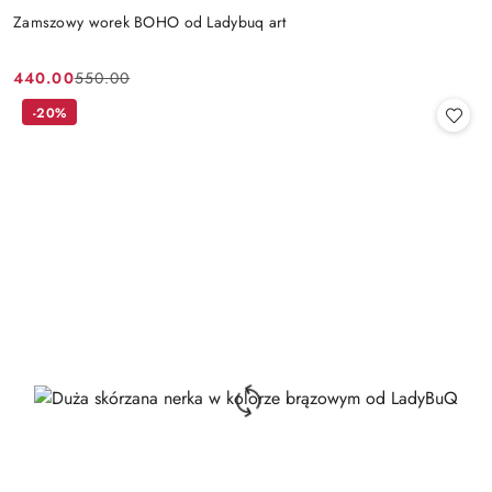
Zamszowy worek BOHO od Ladybuq art
440.00
550.00
Cena
Cena
promocyjna:
przed
-20%
promocją: