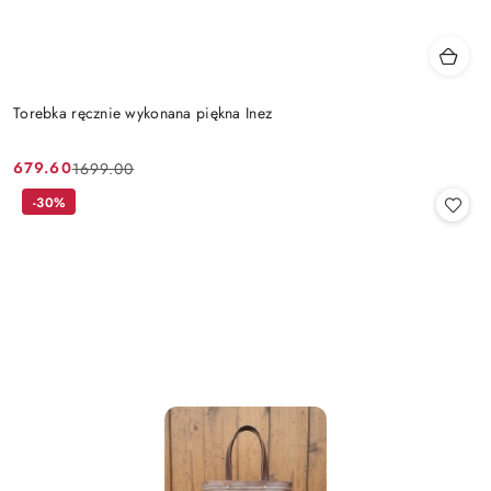
Torebka ręcznie wykonana piękna Inez
679.60
1699.00
Cena
Cena
promocyjna:
przed
-30%
promocją: