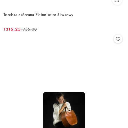
Torebka skórzana Elaine kolor śliwkowy
1316.25
1755.00
Cena
Cena
promocyjna:
przed
promocją: