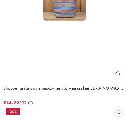
Shopper unikatowy z pasków ze skóry naturalnej SERIA NO WASTE
585.90
837.00
Cena
Cena
promocyjna:
przed
-20%
promocją: