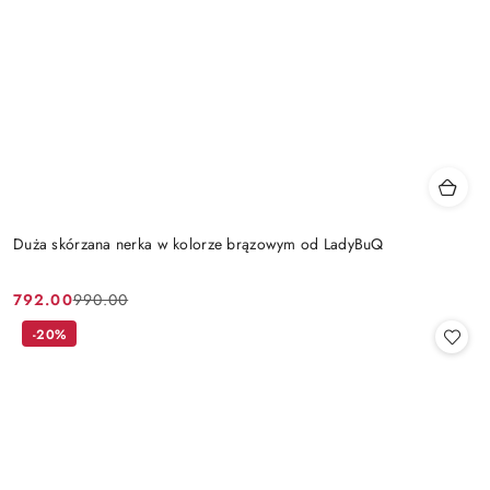
Duża skórzana nerka w kolorze brązowym od LadyBuQ
792.00
990.00
Cena
Cena
promocyjna:
przed
-20%
promocją: