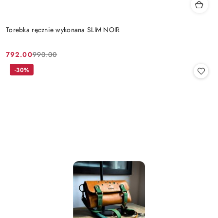
Torebka ręcznie wykonana SLIM NOIR
792.00
990.00
Cena
Cena
promocyjna:
przed
-30%
promocją: