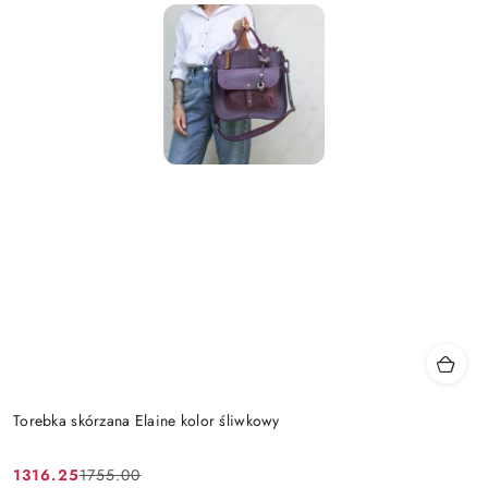
Torebka skórzana Elaine kolor śliwkowy
1316.25
1755.00
Cena
Cena