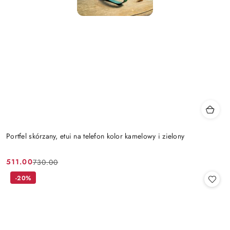
Portfel skórzany, etui na telefon kolor kamelowy i zielony
511.00
730.00
Cena
Cena
promocyjna:
przed
-20%
promocją: