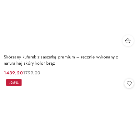
Skórzany kuferek z saszetką premium – ręcznie wykonany z
naturalnej skóry kolor brąz
1439.20
1799.00
Cena
Cena
promocyjna:
przed
-25%
promocją: