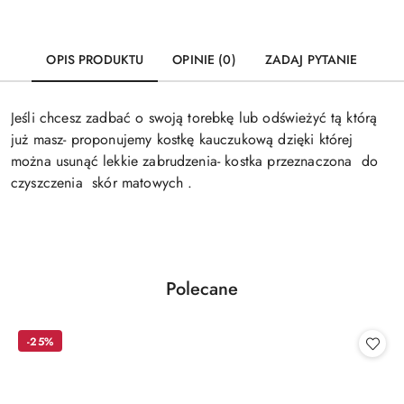
OPIS PRODUKTU
OPINIE (0)
ZADAJ PYTANIE
Jeśli chcesz zadbać o swoją torebkę lub odświeżyć tą którą
już masz- proponujemy kostkę kauczukową dzięki której
można usunąć lekkie zabrudzenia- kostka przeznaczona do
czyszczenia skór matowych .
Produkty
Polecane
Pomiń karuzelę produktów
o
statusie:
-25%