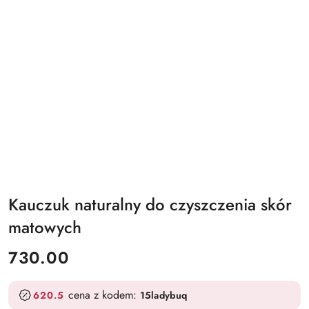
Kauczuk naturalny do czyszczenia skór
matowych
cena:
730.00
cena z kodem:
620.5
15ladybuq