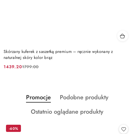
Skórzany kuferek z saszetką premium – ręcznie wykonany z
naturalnej skóry kolor brąz
1439.20
1799.00
Cena
Cena
promocyjna:
przed
promocją:
Produkty
Produkty
Promocje
Podobne produkty
Pomiń karuzelę produktów
o
o
Produkty
Ostatnio oglądane produkty
statusie:
statusie:
o
statusie:
-60%