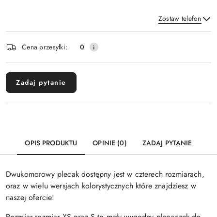
Zostaw telefon
Dostępność
Cena przesyłki:
0
i
Wyślij
dostawa
Zadaj pytanie
OPIS PRODUKTU
OPINIE (0)
ZADAJ PYTANIE
Dwukomorowy plecak dostępny jest w czterech rozmiarach,
oraz w wielu wersjach kolorystycznych które znajdziesz w
naszej ofercie!
Rozmiar rozmiar XS oraz S to mały wygodny plecaczek do