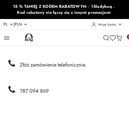
Przejdź do treści głównej
Przejdź do wyszukiwarki
Przejdź do moje konto
Przejdź do menu głównego
Przejdź do opisu produktu
Przejdź do stopki
15 % TANIEJ Z KODEM RABATOWYM - 15ladybuq .
Kod rabatowy nie łączy się z innymi promocjami
|
PL
PLN
Moje konto
Złóż zamówienie telefonicznie.
787 094 869