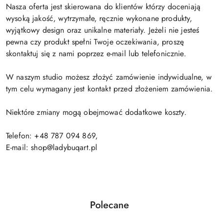
Nasza oferta jest skierowana do klientów którzy doceniają
wysoką jakość, wytrzymałe, ręcznie wykonane produkty,
wyjątkowy design oraz unikalne materiały. Jeżeli nie jesteś
pewna czy produkt spełni Twoje oczekiwania, proszę
skontaktuj się z nami poprzez e-mail lub telefonicznie.
W naszym studio możesz złożyć zamówienie indywidualne, w
tym celu wymagany jest kontakt przed złożeniem zamówienia.
Niektóre zmiany mogą obejmować dodatkowe koszty.
Telefon: +48 787 094 869,
E-mail: shop@ladybuqart.pl
Produkty
Polecane
Pomiń karuzelę produktów
o