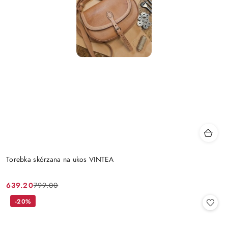
Torebka skórzana na ukos VINTEA
639.20
799.00
Cena
Cena
promocyjna:
przed
-20%
promocją: