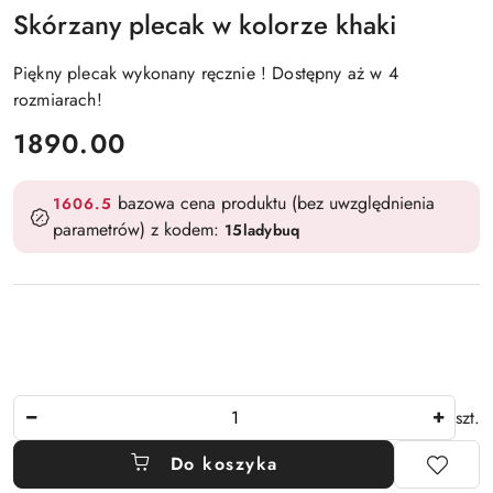
Skórzany plecak w kolorze khaki
Piękny plecak wykonany ręcznie ! Dostępny aż w 4
rozmiarach!
cena:
1890.00
bazowa cena produktu (bez uwzględnienia
1606.5
parametrów) z kodem:
15ladybuq
Ilość
szt.
Do koszyka