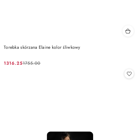
Torebka skórzana Elaine kolor śliwkowy
1316.25
1755.00
Cena
Cena
promocyjna:
przed
promocją: