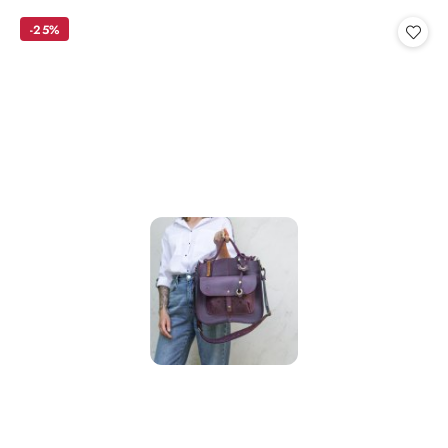
statusie:
-25%