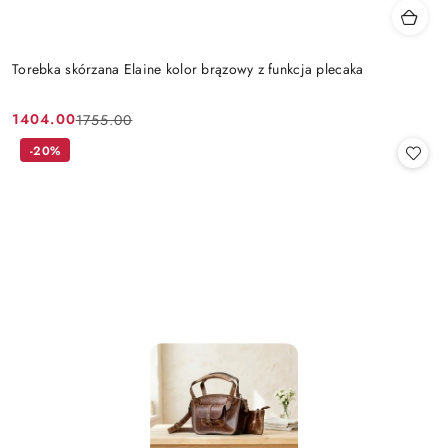
Torebka skórzana Elaine kolor brązowy z funkcja plecaka
1404.00
1755.00
Cena
Cena
promocyjna:
przed
-20%
promocją: