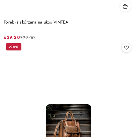
Torebka skórzana na ukos VINTEA
639.20
799.00
Cena
Cena
promocyjna:
przed
-20%
promocją: