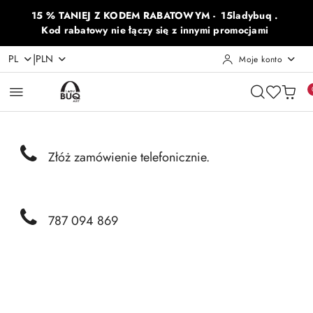
Przejdź do treści głównej
Przejdź do wyszukiwarki
Przejdź do moje konto
Przejdź do menu głównego
Przejdź do opisu produktu
Przejdź do stopki
15 % TANIEJ Z KODEM RABATOWYM - 15ladybuq .
Kod rabatowy nie łączy się z innymi promocjami
|
PL
PLN
Moje konto
Złóż zamówienie telefonicznie.
787 094 869