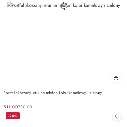
Portfel skórzany, etui na telefon kolor kamelowy i zielony
511.00
730.00
Cena
Cena
promocyjna:
przed
-20%
promocją: