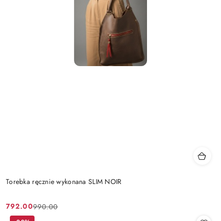
Torebka ręcznie wykonana SLIM NOIR
792.00
990.00
Cena
Cena