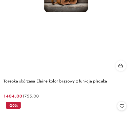
Torebka skórzana Elaine kolor brązowy z funkcja plecaka
1404.00
1755.00
Cena
Cena
promocyjna:
przed
-20%
promocją: