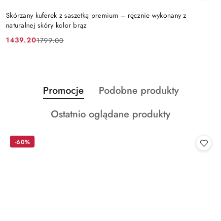
Skórzany kuferek z saszetką premium – ręcznie wykonany z
naturalnej skóry kolor brąz
1439.20
1799.00
Cena
Cena
promocyjna:
przed
promocją:
Produkty
Produkty
Promocje
Podobne produkty
Pomiń karuzelę produktów
o
o
Produkty
Ostatnio oglądane produkty
statusie:
statusie:
o
statusie:
-60%