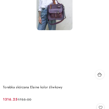
Torebka skórzana Elaine kolor śliwkowy
1316.25
1755.00
Cena
Cena
promocyjna:
przed