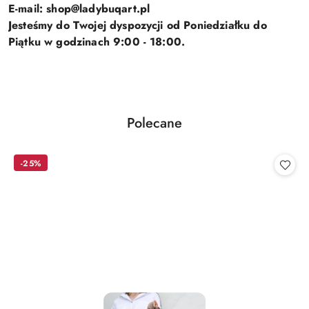
E-mail: shop@ladybuqart.pl
Jesteśmy do Twojej dyspozycji od Poniedziałku do
Piątku w godzinach 9:00 - 18:00.
Produkty
Polecane
Pomiń karuzelę produktów
o
statusie:
-25%