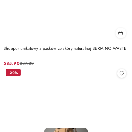
Shopper unikatowy z pasków ze skóry naturalnej SERIA NO WASTE
585.90
837.00
Cena
Cena
promocyjna:
przed
-20%
promocją: