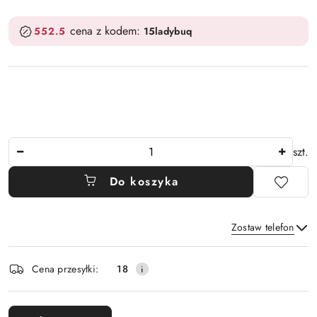
cena z kodem:
552.5
15ladybuq
Ilość
szt.
Do koszyka
Zostaw telefon
Dostępność
Cena przesyłki:
18
i
Wyślij
dostawa