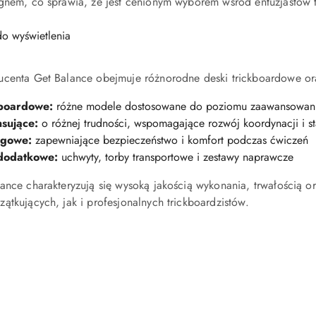
gnem, co sprawia, że jest cenionym wyborem wśród entuzjastów t
o wyświetlenia
ucenta Get Balance obejmuje różnorodne deski trickboardowe ora
kboardowe:
różne modele dostosowane do poziomu zaawansowani
nsujące:
o różnej trudności, wspomagające rozwój koordynacji i st
ngowe:
zapewniające bezpieczeństwo i komfort podczas ćwiczeń
dodatkowe:
uchwyty, torby transportowe i zestawy naprawcze
lance charakteryzują się wysoką jakością wykonania, trwałością
ątkujących, jak i profesjonalnych trickboardzistów.