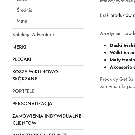
atrakcyjnym desi
Średnie
Brak produktów d
Małe
Asortyment prod
Kolekcja Adventure
Deski tric
NERKI
Wałki bala
PLECAKI
Maty treni
Akcesoria 
KOSZE WIKLINOWO
SKÓRZANE
Produkty Get Ba
zarówno dla pocz
PORTFELE
PERSONALIZACJA
ZAMÓWIENIA INDYWIDUALNE
KLIENTÓW