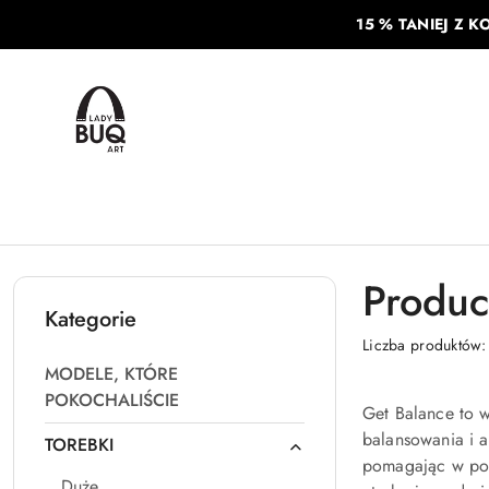
Przejdź do treści głównej
Przejdź do wyszukiwarki
Przejdź do moje konto
Przejdź do menu głównego
Przejdź do stopki
15 % TANIEJ Z K
Produc
Kategorie
Liczba produktów
MODELE, KTÓRE
POKOCHALIŚCIE
Get Balance to w
balansowania i a
TOREBKI
pomagając w popr
Duże