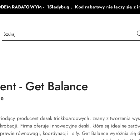
ODEM RABATOWYM - 15ladybuq . Kod rabatowy nie łączy się z i
ent - Get Balance
:
0
iodący producent desek trickboardowych, znany z tworzenia wyso
krobacji. Firma oferuje innowacyjne deski, które są idealne za
awie równowagi, koordynacji i siły. Get Balance wyróżnia się d