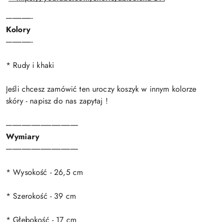
-----------------
Kolory
-----------------
* Rudy i khaki
Jeśli chcesz zamówić ten uroczy koszyk w innym kolorze
skóry - napisz do nas zapytaj !
----------------------------------------------
Wymiary
----------------------------------------------
* Wysokość - 26,5 cm
* Szerokość - 39 cm
* Głębokość - 17 cm