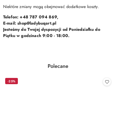
Niektóre zmiany mogą obejmować dodatkowe koszty.
Telefon: +48 787 094 869,
E-mail: shop@ladybuqart.pl
Jesteśmy do Twojej dyspozycji od Poniedziałku do
Piątku w godzinach 9:00 - 18:00.
Produkty
Polecane
Pomiń karuzelę produktów
o
statusie:
-25%