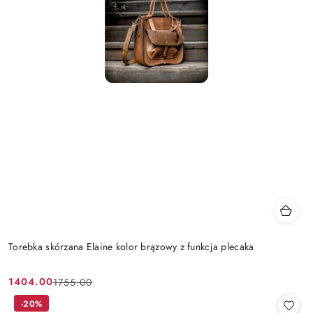
Torebka skórzana Elaine kolor brązowy z funkcja plecaka
1404.00
1755.00
Cena
Cena
promocyjna:
przed
-20%