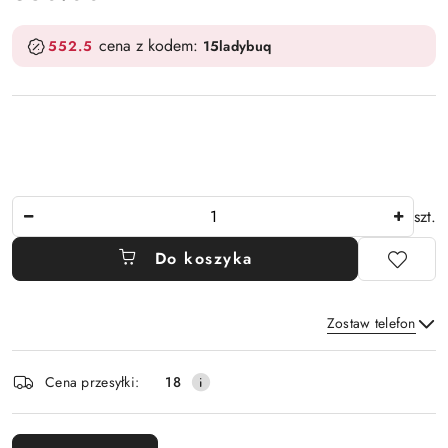
cena z kodem:
552.5
15ladybuq
Ilość
szt.
Do koszyka
Zostaw telefon
Dostępność
Cena przesyłki:
18
i
Wyślij
dostawa