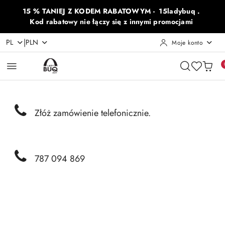
Przejdź do treści głównej
Przejdź do wyszukiwarki
Przejdź do moje konto
Przejdź do menu głównego
Przejdź do opisu produktu
Przejdź do stopki
15 % TANIEJ Z KODEM RABATOWYM - 15ladybuq .
Kod rabatowy nie łączy się z innymi promocjami
|
PL
PLN
Moje konto
Złóż zamówienie telefonicznie.
787 094 869