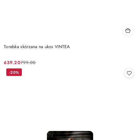
Torebka skórzana na ukos VINTEA
639.20
799.00
Cena
Cena
promocyjna:
przed
-20%
promocją: